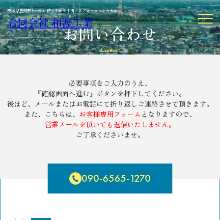
茨城県笠間市を中心に防水工事を手掛けるプロフェッショナル
MENU
合同会社 和瀝工業
お問い合わせ
Contact
必要事項をご入力のうえ、
『確認画面へ進む』ボタンを押下してください。
後ほど、メールまたはお電話にて
折り返しご連絡させて頂きます。
また、こちらは、
お客様専用フォーム
となりますので、
営業メールを頂いても返信いたしません。
ご了承くださいませ。
090-6565-1270