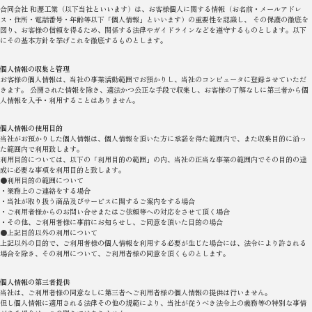
合同会社 和瀝工業（以下当社といいます）は、お客様個人に関する情報（お名前・メールアドレ
ス・住所・電話番号・年齢等以下「個人情報」といいます）の重要性を認識し、 その保護の徹底を
図り、お客様の信頼を得るため、関係する法律やガイドラインなどを遵守するものとします。以下
にその基本方針を挙げこれを徹底するものとします。
個人情報の収集と管理
お客様の個人情報は、当社の事業活動範囲でお預かりし、当社のコンピュータに登録させていただ
きます。 公開された情報を除き、適法かつ公正な手段で収集し、お客様の了解なしに第三者から個
人情報を入手・利用することはありません。
個人情報の使用目的
当社がお預かりした個人情報は、個人情報を頂いた方に承諾を得た範囲内で、また収集目的に沿っ
た範囲内で利用致します。
利用目的については、以下の「利用目的の範囲」の内、当社の正当な事業の範囲内でその目的の達
成に必要な事項を利用目的と致します。
●利用目的の範囲について
・業務上のご連絡をする場合
・当社が取り扱う商品及びサービスに関するご案内をする場合
・ご利用者様からのお問い合せまたはご依頼等への対応をさせて頂く場合
・その他、ご利用者様に事前にお知らせし、ご同意を頂いた目的の場合
●上記目的以外の利用について
上記以外の目的で、ご利用者様の個人情報を利用する必要が生じた場合には、法令により許される
場合を除き、その利用について、ご利用者様の同意を頂くものとします。
個人情報の第三者提供
当社は、ご利用者様の同意なしに第三者へご利用者様の個人情報の提供は行いません。
但し個人情報に適用される法律その他の規範により、当社が従うべき法令上の義務等の特別な事情