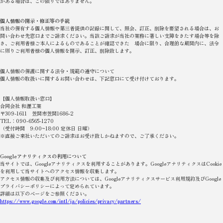
がある場合は、この限りではありません。
個人情報の開示・修正等の手続
当社の保有する個人情報や第三者提供の記録に関して、照会、訂正、削除を要望される場合は、お
問い合わせ先窓口までご請求ください。当該ご請求が当社の業務に著しい支障をきたす場合等を除
き、ご利用者様ご本人によるものであることが確認できた 場合に限り、合理的な期間内に、法令
に則りご利用者様の個人情報を開示、訂正、削除致します。
個人情報の保護に関する法令・規範の遵守について
個人情報の取扱いに関するお問い合わせは、下記窓口にて受け付けております。
【個人情報取扱い窓口】
合同会社 和瀝工業
〒309-1611 笠間市笠間1686-2
TEL：090-6565-1270
（受付時間 9:00~18:00 定休日 日曜）
※直接ご来社いただいてのご請求はお受け致しかねますので、ご了承ください。
Googleアナリティクスの利用について
当サイトでは、Googleアナリティクスを利用することがあります。GoogleアナリティクスはCookie
を利用して当サイトへのアクセス情報を収集します。
アクセス情報の収集及び利用方法については、Googleアナリティクスサービス利用規約及びGoogle
プライバシーポリシーによって定められています。
詳細は以下のページをご参照ください。
https://www.google.com/intl/ja/policies/privacy/partners/